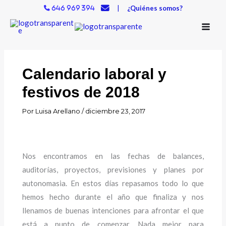
Ir
|
¿Quiénes somos?
646 969 394
al
contenido
Calendario laboral y
festivos de 2018
Por
Luisa Arellano
/
diciembre 23, 2017
Nos encontramos en las fechas de balances,
auditorías, proyectos, previsiones y planes por
autonomasia. En estos días repasamos todo lo que
hemos hecho durante el año que finaliza y nos
llenamos de buenas intenciones para afrontar el que
está a punto de comenzar. Nada mejor para