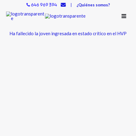
Ir
|
¿Quiénes somos?
646 969 394
al
contenido
Ha fallecido la joven ingresada en estado crítico en el HVP