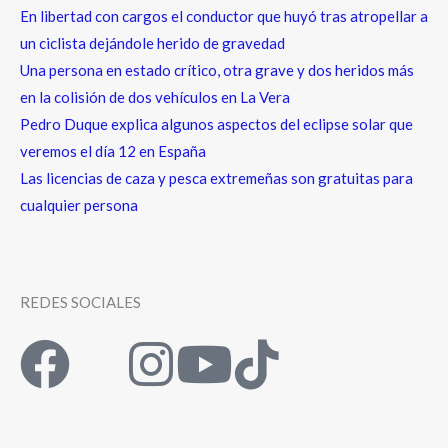
En libertad con cargos el conductor que huyó tras atropellar a
un ciclista dejándole herido de gravedad
Una persona en estado crítico, otra grave y dos heridos más
en la colisión de dos vehículos en La Vera
Pedro Duque explica algunos aspectos del eclipse solar que
veremos el día 12 en España
Las licencias de caza y pesca extremeñas son gratuitas para
cualquier persona
REDES SOCIALES
F
I
I
Y
T
a
c
n
o
i