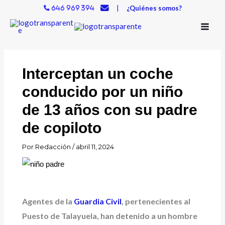
Ir
|
¿Quiénes somos?
646 969 394
al
contenido
Interceptan un coche
conducido por un niño
de 13 años con su padre
de copiloto
Por
Redacción
/
abril 11, 2024
Agentes de la
Guardia Civil
, pertenecientes al
Puesto de Talayuela, han detenido a un hombre