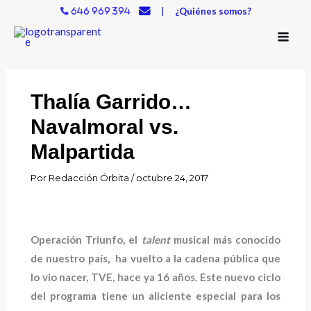
Ir
|
¿Quiénes somos?
646 969 394
al
contenido
Thalía Garrido…
Navalmoral vs.
Malpartida
Por
Redacción Órbita
/
octubre 24, 2017
Operación Triunfo, el
talent
musical más conocido
de nuestro país, ha vuelto a la cadena pública que
lo vio nacer, TVE, hace ya 16 años. Este nuevo ciclo
del programa tiene un aliciente especial para los