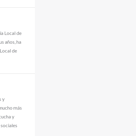
cía Local de
s años, ha
Local de
s y
 mucho más
scucha y
 sociales