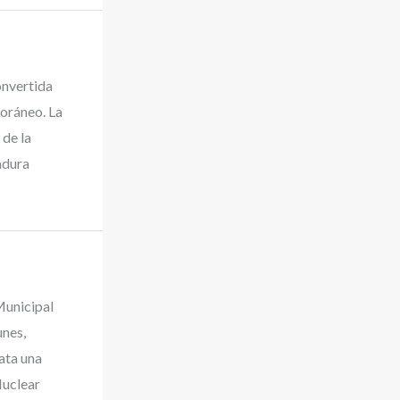
onvertida
oráneo. La
de la
adura
unicipal
unes,
ata una
Nuclear