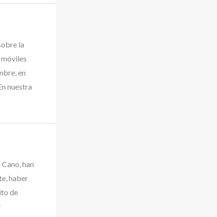
obre la
 móviles
mbre, en
En nuestra
l Cano, han
te, haber
ito de
y