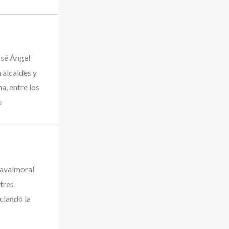
osé Ángel
 alcaldes y
a, entre los
e
Navalmoral
tres
clando la