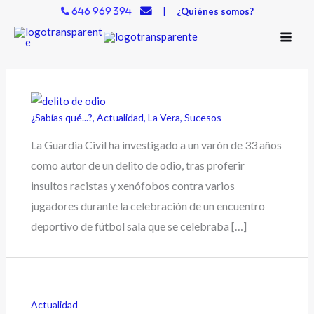
Ir
|
¿Quiénes somos?
646 969 394
al
contenido
¿Sabías qué...?
,
Actualidad
,
La Vera
,
Sucesos
La Guardia Civil ha investigado a un varón de 33 años
como autor de un delito de odio, tras proferir
insultos racistas y xenófobos contra varios
jugadores durante la celebración de un encuentro
deportivo de fútbol sala que se celebraba […]
Actualidad