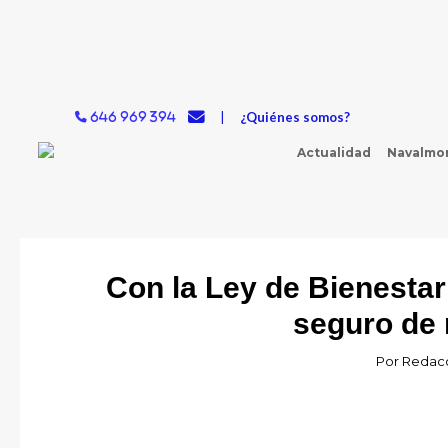
Ir
al
contenido
|
¿Quiénes somos?
646 969 394
Actualidad
Navalmor
Con la Ley de Bienestar
seguro de 
Por
Redacc