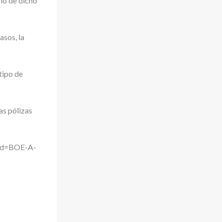
rio de dicho
asos, la
tipo de
as pólizas
p?id=BOE-A-