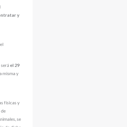
l
ontratar y
el
 será
el 29
la misma y
s físicas y
, de
Animales, se