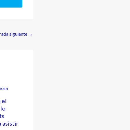
rada siguiente
→
 el
lo
ts
 asistir