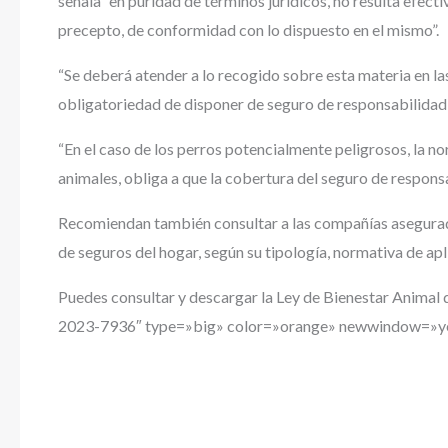
señala “en puridad de términos jurídicos, no resulta efec
precepto, de conformidad con lo dispuesto en el mismo”.
“Se deberá atender a lo recogido sobre esta materia en la
obligatoriedad de disponer de seguro de responsabilidad c
“En el caso de los perros potencialmente peligrosos, la no
animales, obliga a que la cobertura del seguro de responsa
Recomiendan también consultar a las compañías asegurador
de seguros del hogar, según su tipología, normativa de apl
Puedes consultar y descargar la Ley de Bienestar Anima
2023-7936″ type=»big» color=»orange» newwindow=»y