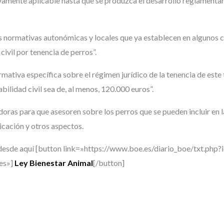
tivamente aplicable hasta que se produzca el desarrollo reglamenta
s normativas autonómicas y locales que ya establecen en algunos c
ivil por tenencia de perros”.
rmativa específica sobre el régimen jurídico de la tenencia de este 
bilidad civil sea de, al menos, 120.000 euros”.
as para que asesoren sobre los perros que se pueden incluir en l
icación y otros aspectos.
l desde aquí [button link=»https://www.boe.es/diario_boe/txt.ph
es»]
Ley Bienestar Animal
[/button]