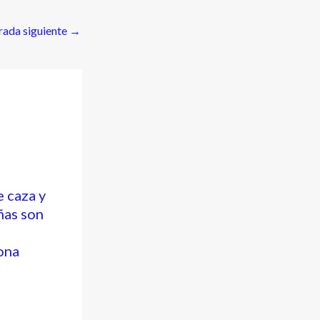
rada siguiente
→
e caza y
ñas son
ona