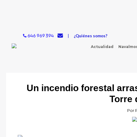
Ir
al
contenido
|
¿Quiénes somos?
646 969 394
Actualidad
Navalmor
Un incendio forestal arra
Torre
Por