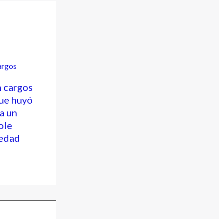
n cargos
ue huyó
 a un
ole
vedad