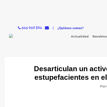
Ir
al
contenido
|
¿Quiénes somos?
646 969 394
Actualidad
Navalmor
Desarticulan un acti
estupefacientes en el
Por