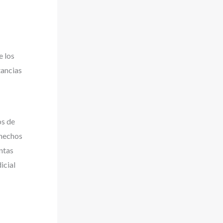
e los
tancias
os de
 hechos
ntas
icial