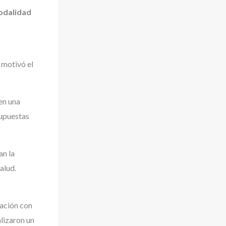
modalidad
 motivó el
 en una
supuestas
an la
alud.
nación con
alizaron un