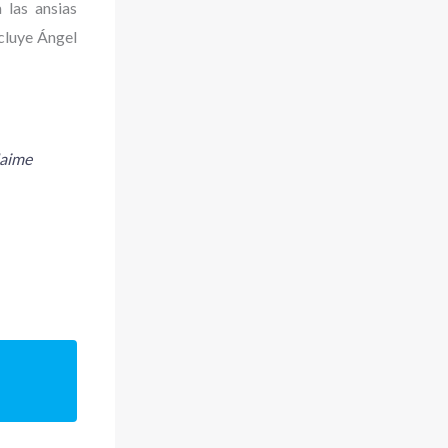
 las ansias
cluye Ángel
Jaime