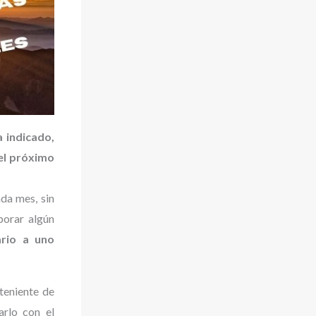
a indicado,
del próximo
ada mes, sin
porar algún
ario a uno
teniente de
arlo con el