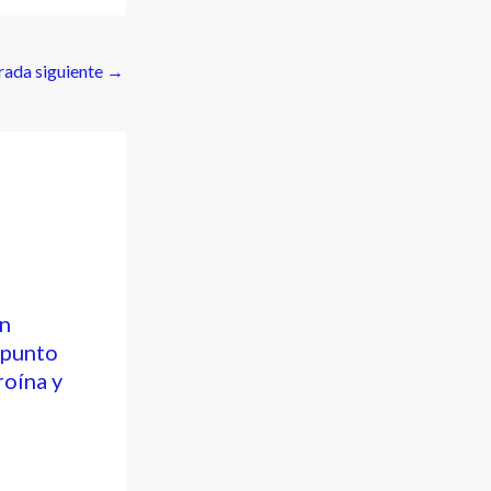
rada siguiente
→
n
 punto
roína y