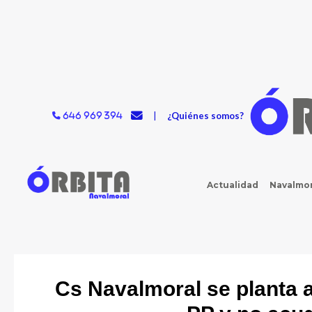
Ir
al
contenido
|
¿Quiénes somos?
646 969 394
Actualidad
Navalmor
Cs Navalmoral se planta 