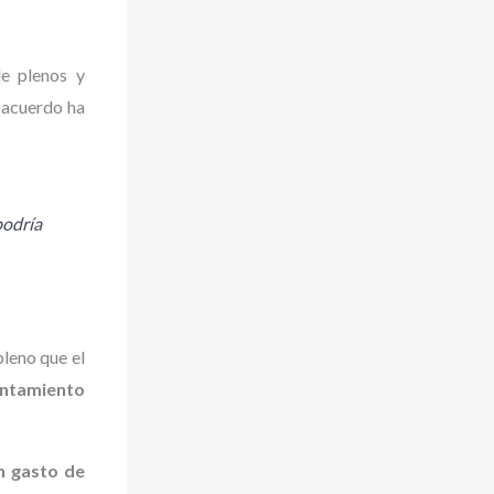
de plenos y
e acuerdo ha
podría
pleno que el
untamiento
n gasto de