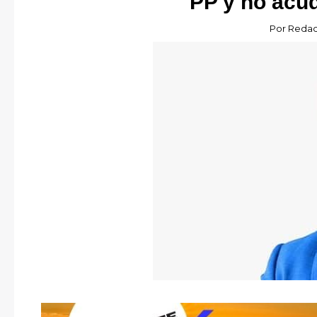
PP y no acud
Por
Redac