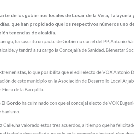
e de los gobiernos locales de Losar de la Vera, Talayuela 
s días, que han propiciado que los respectivos números uno de
ién tenencias de alcaldía.
Luengo, ha suscrito un pacto de Gobierno con el del PP, Antonio Sá
alde, y tendrá a su cargo la Concejalía de Sanidad, Bienestar Soci
 Extremeñistas, lo que posibilita que el edil electo de VOX Antoni
ación de este municipio en la Asociación de Desarrollo Local Arjabo
 Finca de la Barquilla.
e
El Gordo
ha culminado con que el concejal electo de VOX Eugen
Urbanismo.
Calle, ha valorado estos tres acuerdos, al tiempo que ha felicitado
nal trabajo desarrollado, no solo en la campaña electoral, sino dur