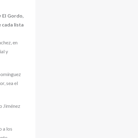
y El Gordo,
 cada lista
nchez, en
al y
o Domínguez
r, sea el
io Jiménez
 a los
ante