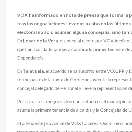
VOX ha informado en nota de prensa que formará part
tras las negociaciones llevadas a cabo en los último
electoral no solo asuman alguna concejalía, sino tamb
En
Losar de la Vera
, el concejal electo por VOX Avelino 
que han acordado que será nombrado primer teniente de alc
Dependencia.
En
Talayuela
, el acuerdo se ha suscrito entre VOX, PP y
forme parte de la Junta de Gobierno, ostente la represent
concejal delegado de Personal y lleve la representación de
Por su parte, la negociación concretada en el municipio d
asuma la primera tenencia de alcaldía y la Concejalía de 
El presidente provincial de VOX Cáceres, Óscar Fernández 
responsables de cada lista «y a sus equipos, por el fenome