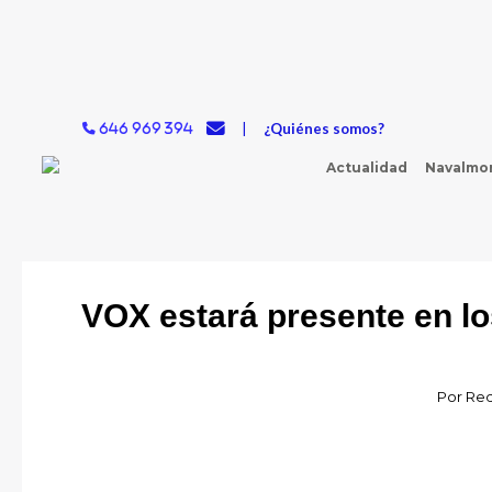
Ir
al
contenido
|
¿Quiénes somos?
646 969 394
Actualidad
Navalmor
VOX estará presente en lo
Por
Red