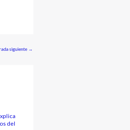
rada siguiente
→
xplica
os del