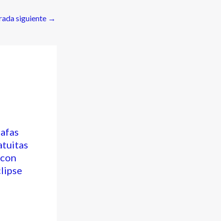
rada siguiente
→
gafas
atuitas
 con
clipse