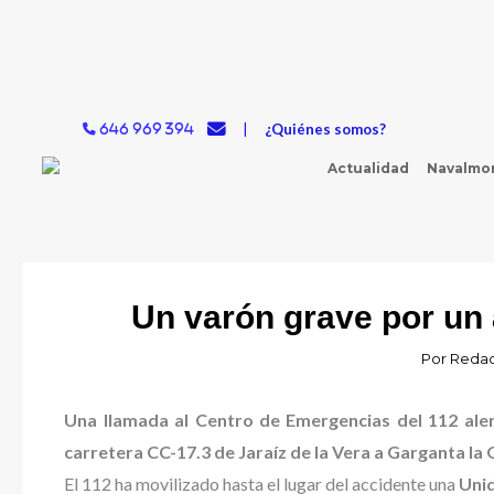
Ir
al
contenido
|
¿Quiénes somos?
646 969 394
Actualidad
Navalmor
Un varón grave por un 
Por
Redac
Una llamada al Centro de Emergencias del 112 aler
carretera CC-17.3 de Jaraíz de la Vera a Garganta la
El 112 ha movilizado hasta el lugar del accidente una
Unid