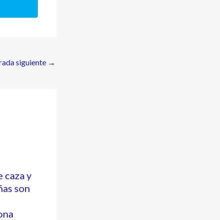
rada siguiente
→
e caza y
ñas son
ona