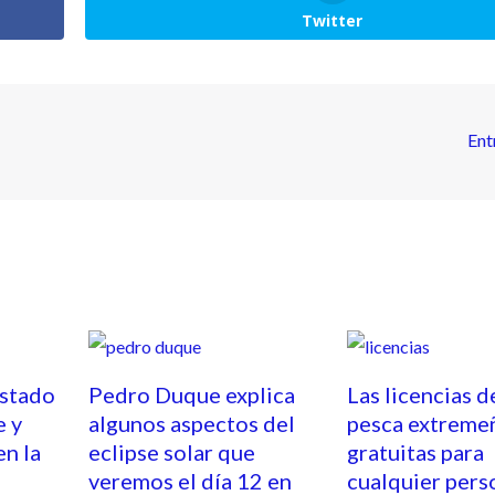
Twitter
Ent
estado
Pedro Duque explica
Las licencias d
e y
algunos aspectos del
pesca extreme
en la
eclipse solar que
gratuitas para
veremos el día 12 en
cualquier pers