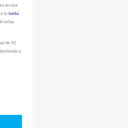
ios en una
 y la
Junta
de estas
ual de 92
destinado a