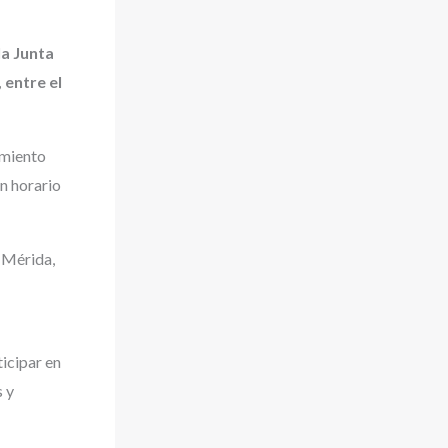
la Junta
 entre el
imiento
en horario
 Mérida,
ticipar en
s y