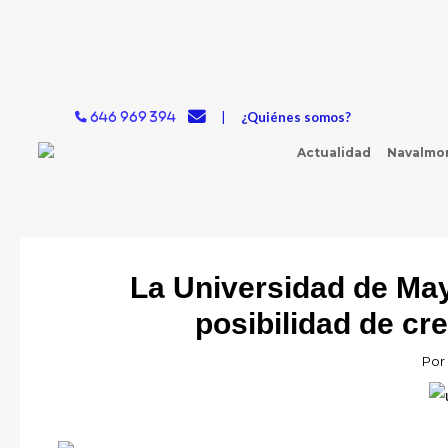
Ir
al
contenido
|
¿Quiénes somos?
646 969 394
Actualidad
Navalmor
La Universidad de May
posibilidad de c
Por