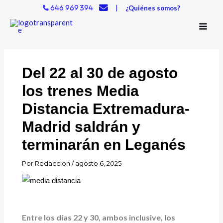
Ir
|
¿Quiénes somos?
646 969 394
al
contenido
Del 22 al 30 de agosto
los trenes Media
Distancia Extremadura-
Madrid saldrán y
terminarán en Leganés
Por
Redacción
/
agosto 6, 2025
Entre los días 22 y 30, ambos inclusive, los