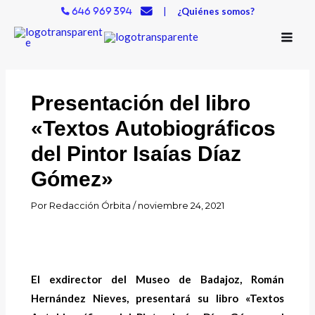
Ir
|
¿Quiénes somos?
646 969 394
al
contenido
Presentación del libro
«Textos Autobiográficos
del Pintor Isaías Díaz
Gómez»
Por
Redacción Órbita
/
noviembre 24, 2021
El exdirector del Museo de Badajoz, Román
Hernández Nieves, presentará su libro «Textos