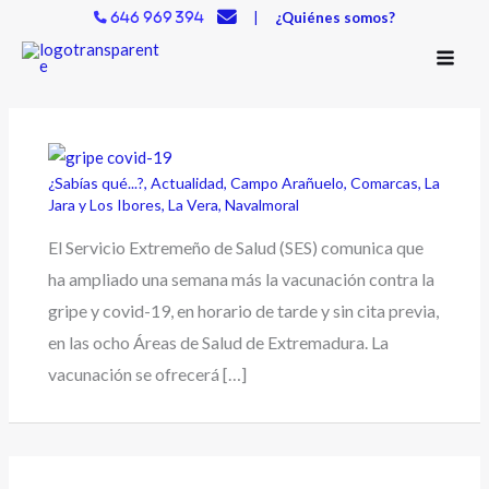
Ir
|
¿Quiénes somos?
646 969 394
al
contenido
¿Sabías qué...?
,
Actualidad
,
Campo Arañuelo
,
Comarcas
,
La
Jara y Los Ibores
,
La Vera
,
Navalmoral
El Servicio Extremeño de Salud (SES) comunica que
ha ampliado una semana más la vacunación contra la
gripe y covid-19, en horario de tarde y sin cita previa,
en las ocho Áreas de Salud de Extremadura. La
vacunación se ofrecerá […]