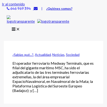
Ir al contenido
|
¿Quiénes somos?
646 969 394
¿Sabías qué...?
,
Actualidad
,
Noticias
,
Sociedad
El operador ferroviario Medway Terminals, que es
filial del gigante marítimo MSC, ha sido el
adjudicatario de las tres terminales ferroviarias
extremeñas, la del área empresarial
ExpacioNavalmoral, en Navalmoral de la Mata; la
Plataforma Logística del Suroeste Europeo
(Badajoz); y […]