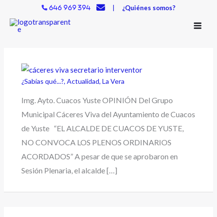
Ir
|
¿Quiénes somos?
646 969 394
al
contenido
¿Sabías qué...?
,
Actualidad
,
La Vera
Img. Ayto. Cuacos Yuste OPINIÓN Del Grupo
Municipal Cáceres Viva del Ayuntamiento de Cuacos
de Yuste “EL ALCALDE DE CUACOS DE YUSTE,
NO CONVOCA LOS PLENOS ORDINARIOS
ACORDADOS” A pesar de que se aprobaron en
Sesión Plenaria, el alcalde […]