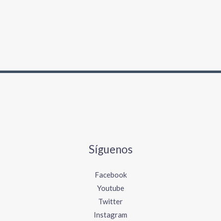
c
a
r
p
o
r
:
Síguenos
Facebook
Youtube
Twitter
Instagram