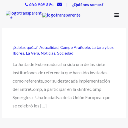
Ir
|
¿Quiénes somos?
646 969 394
al
contenido
¿Sabías qué...?
,
Actualidad
,
Campo Arañuelo
,
La Jara y Los
Ibores
,
La Vera
,
Noticias
,
Sociedad
La Junta de Extremadura ha sido una de las siete
instituciones de referencia que han sido invitadas
como referente, por su destacada implementación
del EntreComp, a participar en la «EntreComp
Synergies», Una iniciativa de la Unión Europea, que
se celebró los […]