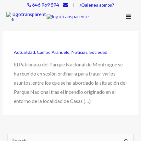
Ir
|
¿Quiénes somos?
646 969 394
al
contenido
Actualidad
,
Campo Arañuelo
,
Noticias
,
Sociedad
El Patronato del Parque Nacional de Monfragüe se
ha reunido en sesión ordinaria para tratar varios
asuntos, entre los que se ha abordado la situación del
Parque Nacional tras el incendio originado en el
entorno de la localidad de Casas […]