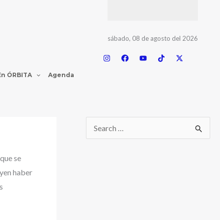
sábado, 08 de agosto del 2026
En ÓRBITA
Agenda
B
u
 que se
s
uyen haber
c
s
a
r