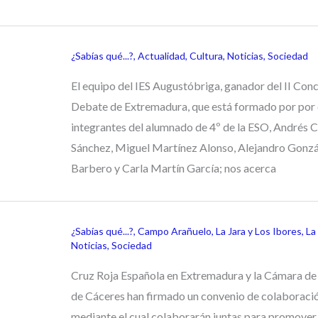
¿Sabías qué...?
,
Actualidad
,
Cultura
,
Noticias
,
Sociedad
El equipo del IES Augustóbriga, ganador del II Con
Debate de Extremadura, que está formado por por 
integrantes del alumnado de 4º de la ESO, Andrés C
Sánchez, Miguel Martínez Alonso, Alejandro Gonzá
Barbero y Carla Martín García; nos acerca
¿Sabías qué...?
,
Campo Arañuelo
,
La Jara y Los Ibores
,
La
Noticias
,
Sociedad
Cruz Roja Española en Extremadura y la Cámara d
de Cáceres han firmado un convenio de colaboraci
mediante el cual colaborarán juntas para promover 