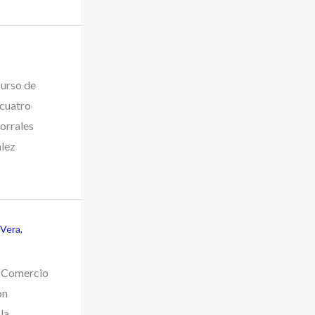
p
o
r
:
curso de
cuatro
orrales
lez
 Vera
,
e Comercio
ón
la