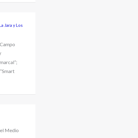
La Jara y Los
e Campo
r
omarcal”;
 “Smart
del Medio