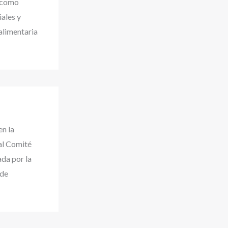
a como
iales y
alimentaria
en la
al Comité
ada por la
 de