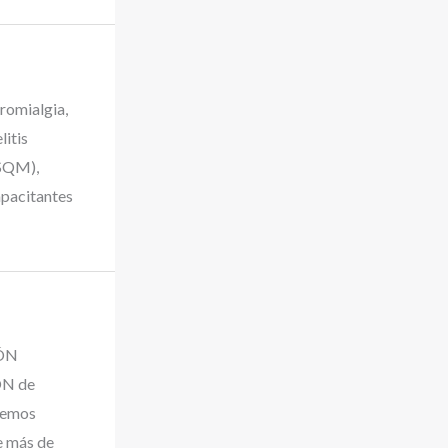
romialgia,
litis
(SQM),
apacitantes
IÓN
ÓN de
nemos
e más de