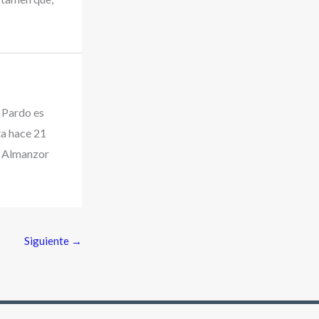
 Pardo es
ta hace 21
P Almanzor
Siguiente
→