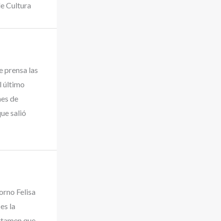
de Cultura
e prensa las
l último
nes de
ue salió
orno Felisa
es la
rtamen que,