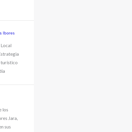
os Ibores
 Local
strategia
turístico
día
e los
res Jara,
en sus