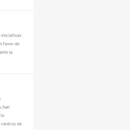
iniciativas
n favor de
ante la
a
, han
rio
0 centros de