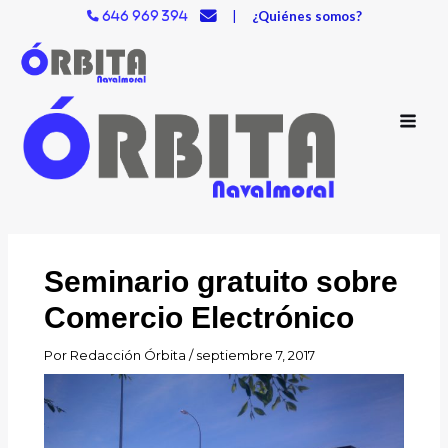
Ir
|
¿Quiénes somos?
646 969 394
al
contenido
Seminario gratuito sobre
Comercio Electrónico
Por
Redacción Órbita
/
septiembre 7, 2017