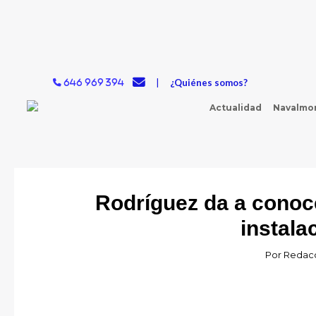
Ir
al
contenido
|
¿Quiénes somos?
646 969 394
Actualidad
Navalmor
Rodríguez da a conoc
instala
Por
Redacc