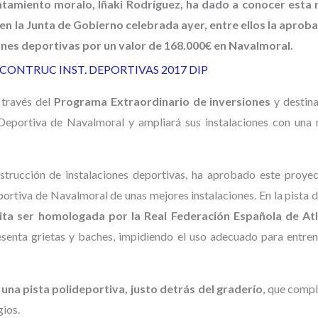
untamiento moralo, Iñaki Rodríguez, ha dado a conocer esta
n la Junta de Gobierno celebrada ayer, entre ellos la aproba
iones deportivas por un valor de 168.000€ en Navalmoral.
 través del
Programa Extraordinario de inversiones
y destin
 Deportiva de Navalmoral y ampliará sus instalaciones con una 
nstrucción de instalaciones deportivas, ha aprobado este proye
portiva de Navalmoral de unas mejores instalaciones. En la pista 
ta ser homologada por la Real Federación Española de At
esenta grietas y baches, impidiendo el uso adecuado para entre
 una pista polideportiva, justo detrás del graderío
, que comp
gios.