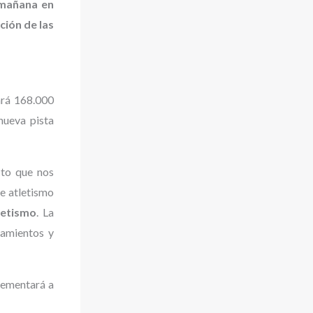
 mañana en
ción de las
ará 168.000
nueva pista
cto que nos
de atletismo
letismo
. La
namientos y
lementará a