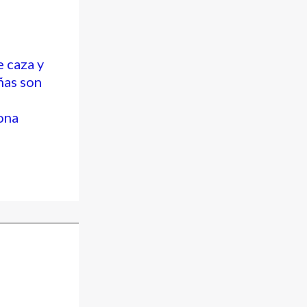
e caza y
ñas son
ona