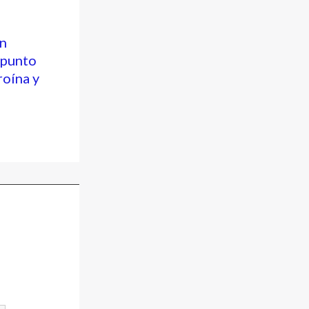
n
 punto
roína y