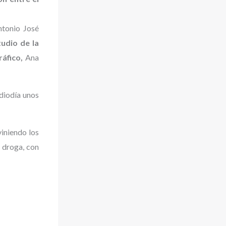
ntonio José
tudio de la
áfico,
Ana
diodía unos
iniendo los
a droga, con