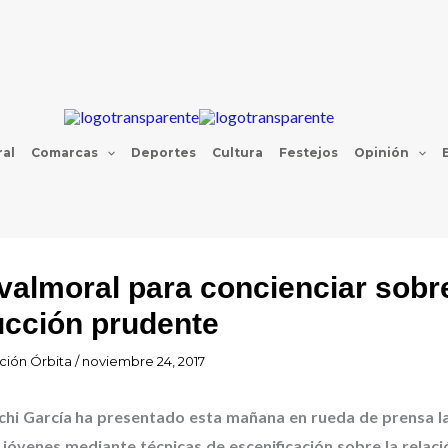
al
Comarcas
Deportes
Cultura
Festejos
Opinión
almoral para concienciar sobr
cción prudente
ción Órbita
/
noviembre 24, 2017
chi García ha presentado esta mañana en rueda de prensa la
s jóvenes mediante técnicas de escenificación sobre la relaci