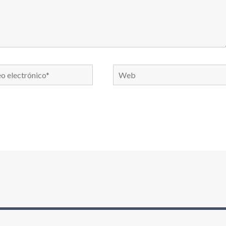
Web
nico*