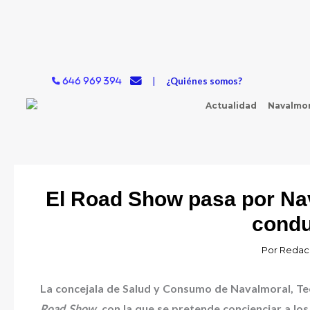
Ir
al
contenido
|
¿Quiénes somos?
646 969 394
Actualidad
Navalmor
El Road Show pasa por Nav
condu
Por
Redac
La concejala de Salud y Consumo de Navalmoral, Te
Road Show
, con la que se pretende concienciar a lo