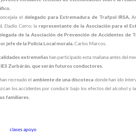
fico.
concejala el
delegado para Extremadura de Trafpol IRSA
, A
l
, Eladio Cerro; la
representante de la Asociación para el Es
legada de la Asociación de Prevención de Accidentes de Tr
or jefe de la Policía Local morala
, Carlos Marcos.
ocalidades extremeñas
han participado esta mañana antes del me
el IES Zurbárán, que serán futuros conductores.
han recreado el
ambiente de una discoteca
donde han ido interv
zcan los accidentes por conducir bajo los efectos del alcohol y l
us familiares.