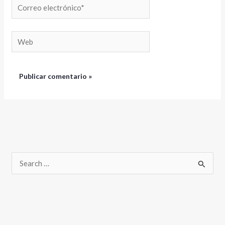
Correo
electrónico*
Web
B
u
s
c