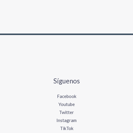
a
r
p
o
r
:
Síguenos
Facebook
Youtube
Twitter
Instagram
TikTok