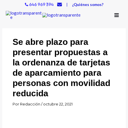
Ir
|
¿Quiénes somos?
646 969 394
al
contenido
Se abre plazo para
presentar propuestas a
la ordenanza de tarjetas
de aparcamiento para
personas con movilidad
reducida
Por
Redacción
/
octubre 22, 2021