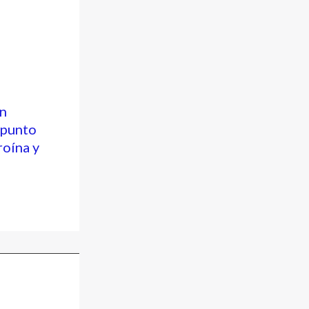
n
 punto
roína y