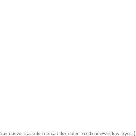
nfian-nuevo-traslado-mercadillo» color=»red» newwindow=»yes»]