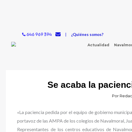
Ir
al
contenido
|
¿Quiénes somos?
646 969 394
Actualidad
Navalmor
Se acaba la pacienc
Por
Redac
«La paciencia pedida por el equipo de gobierno municipal
portavoz de las AMPA de los colegios de Navalmoral, Jua
Representantes de los centros educativos de Navalmor