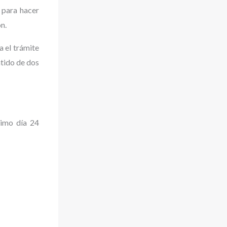
 para hacer
n.
a el trámite
ntido de dos
ximo día 24