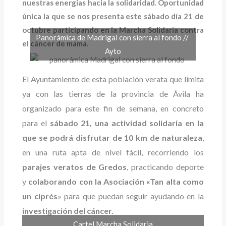
nuestras energías hacia la solidaridad. Oportunidad
única la que se nos presenta este sábado día 21 de
octubre participando en la Marcha Solidaria contra
Panorámica de Madrigal con sierra al fondo //
el cáncer de mama.
Ayto
El Ayuntamiento de esta población verata que limita
ya con las tierras de la provincia de Ávila ha
organizado para este fin de semana, en concreto
para el
sábado 21, una actividad solidaria en la
que se podrá disfrutar de 10 km de naturaleza
,
en una ruta apta de nivel fácil, recorriendo los
parajes veratos de Gredos
, practicando deporte
y
colaborando con la Asociación «Tan alta como
un ciprés
» para que puedan seguir ayudando en la
investigación del cáncer.
Cartel Marcha Solidaria