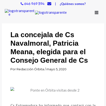
Ir
|
¿Quiénes somos?
646 969 394
al
contenido
La concejala de Cs
Navalmoral, Patricia
Meana, elegida para el
Consejo General de Cs
Por
Redacción Órbita
/
mayo 5, 2020
Cs Extremadura ha informado que contará con la