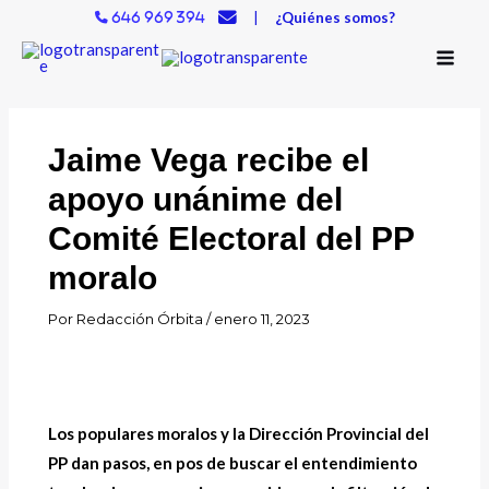
Ir
|
¿Quiénes somos?
646 969 394
al
contenido
Jaime Vega recibe el
apoyo unánime del
Comité Electoral del PP
moralo
Por
Redacción Órbita
/
enero 11, 2023
Los populares moralos y la Dirección Provincial del
PP dan pasos, en pos de buscar el entendimiento