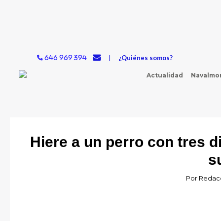
Ir
al
contenido
|
¿Quiénes somos?
646 969 394
Actualidad
Navalmor
Hiere a un perro con tres 
s
Por
Redacc