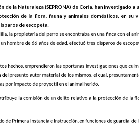
ción de la Naturaleza (SEPRONA) de Coria, han investigado a
otección de la flora, fauna y animales domésticos, en su v
 disparos de escopeta.
lla, la propietaria del perro se encontraba en una finca con el an
o, un hombre de 66 años de edad, efectuó tres disparos de escope
os hechos, emprendieron las oportunas investigaciones que culmi
del presunto autor material de los mismos, el cual, presuntament
as por impacto de proyectil en el animal herido.
atribuye la comisión de un delito relativo a la protección de la fl
.
do de Primera Instancia e Instrucción, en funciones de guardia, de 