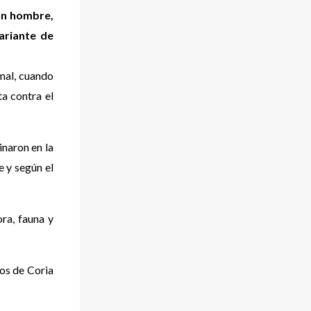
 un hombre,
ariante de
imal, cuando
ta contra el
naron en la
e y según el
ora, fauna y
los de Coria