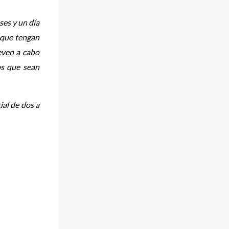
ses y un día
s que tengan
leven a cabo
os que sean
ial de dos a