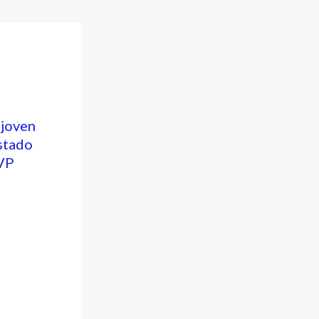
 joven
stado
HVP