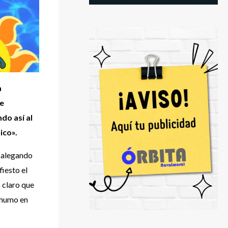
a
de
do así al
ico».
, alegando
iesto el
 claro que
e humo en