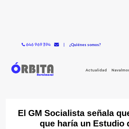
Ir
al
contenido
|
¿Quiénes somos?
646 969 394
Actualidad
Navalmor
El GM Socialista señala que
que haría un Estudio 