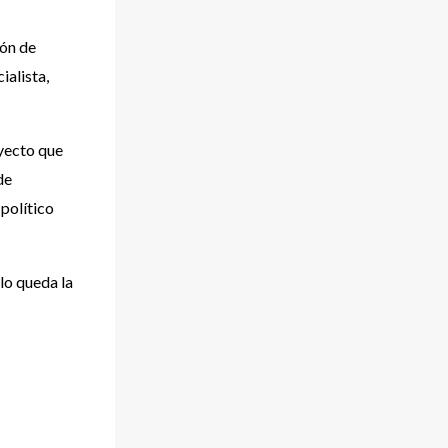
ión de
ialista,
oyecto que
de
político
olo queda la