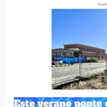
Por
R