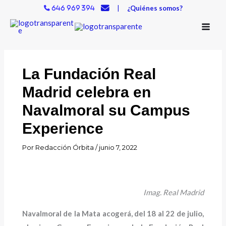
Ir
|
¿Quiénes somos?
646 969 394
al
contenido
La Fundación Real
Madrid celebra en
Navalmoral su Campus
Experience
Por
Redacción Órbita
/
junio 7, 2022
Imag. Real Madrid
Navalmoral de la Mata acogerá, del 18 al 22 de julio,