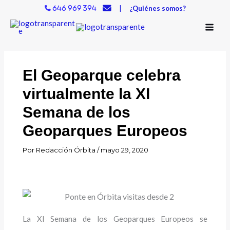
Ir
|
¿Quiénes somos?
646 969 394
al
contenido
El Geoparque celebra
virtualmente la XI
Semana de los
Geoparques Europeos
Por
Redacción Órbita
/
mayo 29, 2020
La XI Semana de los Geoparques Europeos se