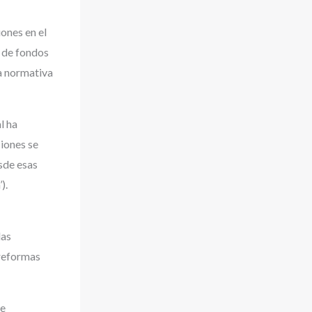
iones en el
s de fondos
va normativa
l ha
ciones se
esde esas
).
las
 reformas
de