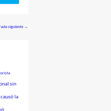
rada siguiente
→
onal sin
causó la
yó