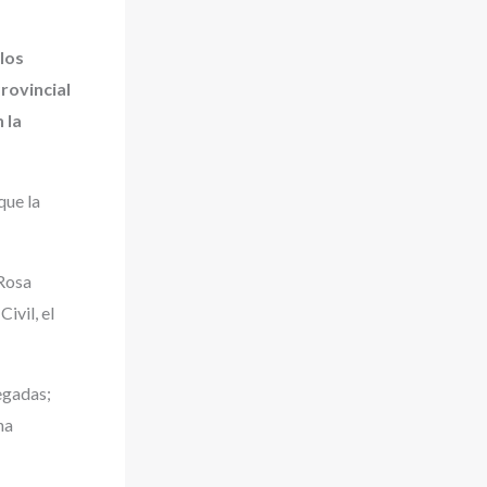
los
Provincial
 la
que la
 Rosa
ivil, el
regadas;
ha