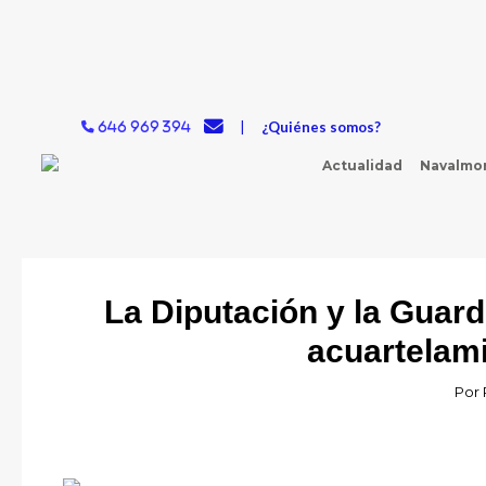
Ir
al
contenido
|
¿Quiénes somos?
646 969 394
Actualidad
Navalmor
La Diputación y la Guard
acuartelami
Por