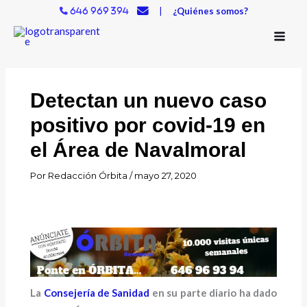
Ir
|
¿Quiénes somos?
646 969 394
al
contenido
Detectan un nuevo caso
positivo por covid-19 en
el Área de Navalmoral
Por
Redacción Órbita
/
mayo 27, 2020
La
Consejería de Sanidad
en su parte diario ha dado