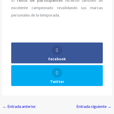
El
resto de participantes
hicieron también un
excelente campeonato revalidando sus marcas
personales de la temporada.
Facebook
Twitter
←
Entrada anterior
Entrada siguiente
→