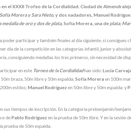
 en el XXXII Trofeo de la Cordialidad. Ciudad de Almendralej
 Sofía Morera y Sara Nieto
, y dos nadadores, Manuel Rodrígue
 medalla de oro y dos de plata,
Sofía Morera, una de
plata; Mar
poder participar y también finales al día siguiente, si consigues cl
er día de la competición en las categorías infantil, junior y absolut
a, consiguiendo medallas los tres primeros, sin necesidad de dispu
articipar en este
Torneo de la Cordialidad
han sido:
Lucía Carvaja
 50m braza, 50m libre y 50m espalda;
Sofía Morera
en 100m mar
 200m estilos;
Manuel Rodríguez
en 50m libre y 50m espalda; y
P
n sus tiempos de inscripción. En la categoría prebenjamín/benjamí
nce de
Pablo Rodríguez
en la prueba de 50m libre. Y en la sesión de
la prueba de 50m espalda.