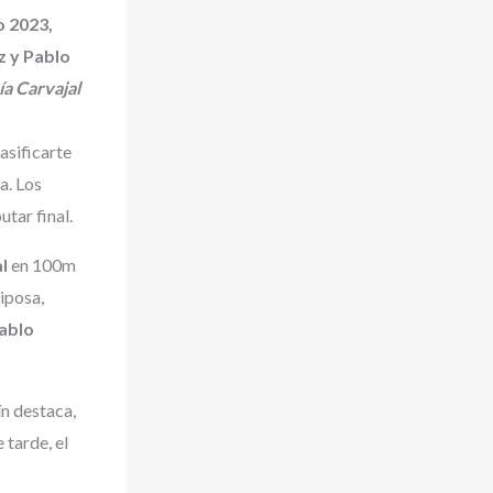
o 2023,
z y Pablo
ía Carvajal
asificarte
a. Los
tar final.
l
en 100m
iposa,
ablo
n destaca,
 tarde, el