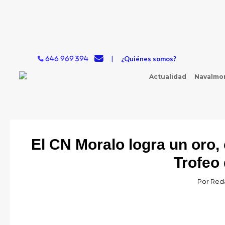
Ir
al
contenido
|
¿Quiénes somos?
646 969 394
Actualidad
Navalmor
El CN Moralo logra un oro, 
Trofeo 
Por
Red