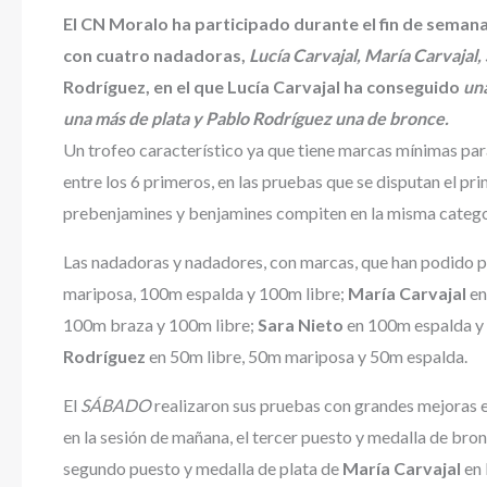
El CN Moralo ha participado durante el fin de semana
con cuatro nadadoras,
Lucía Carvajal, María Carvajal,
Rodríguez, en el que Lucía Carvajal ha conseguido
una
una más de plata y Pablo Rodríguez una de bronce.
Un trofeo característico ya que tiene marcas mínimas para 
entre los 6 primeros, en las pruebas que se disputan el prim
prebenjamines y benjamines compiten en la misma categorí
Las nadadoras y nadadores, con marcas, que han podido p
mariposa, 100m espalda y 100m libre;
María Carvajal
en
100m braza y 100m libre;
Sara Nieto
en 100m espalda y
Rodríguez
en 50m libre, 50m mariposa y 50m espalda.
El
SÁBADO
realizaron sus pruebas con grandes mejoras e
en la sesión de mañana, el tercer puesto y medalla de bro
segundo puesto y medalla de plata de
María Carvajal
en 