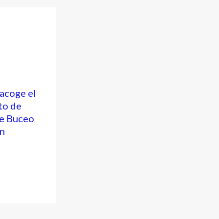
 acoge el
to de
e Buceo
n