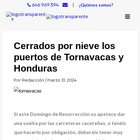
Ir
|
¿Quiénes somos?
646 969 394
al
contenido
Cerrados por nieve los
puertos de Tornavacas y
Honduras
Por
Redacción
/
marzo 31, 2024
Si este Domingo de Resurrección os apetece dar
una vuelta por las carreteras cacereñas, o tenéis
que hacerlo por obligación, deberéis tener muy