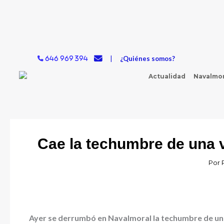
Ir
al
contenido
|
¿Quiénes somos?
646 969 394
Actualidad
Navalmor
Cae la techumbre de una v
Por
Ayer se derrumbó en Navalmoral la techumbre de una 