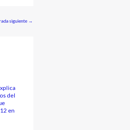
rada siguiente
→
xplica
os del
ue
 12 en