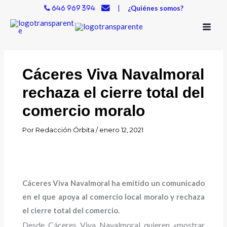
Ir
|
¿Quiénes somos?
646 969 394
al
contenido
Cáceres Viva Navalmoral
rechaza el cierre total del
comercio moralo
Por
Redacción Órbita
/
enero 12, 2021
Cáceres Viva Navalmoral ha emitido un comunicado
en el que apoya al comercio local moralo y rechaza
el cierre total del comercio.
Desde Cáceres Viva Navalmoral quieren «mostrar