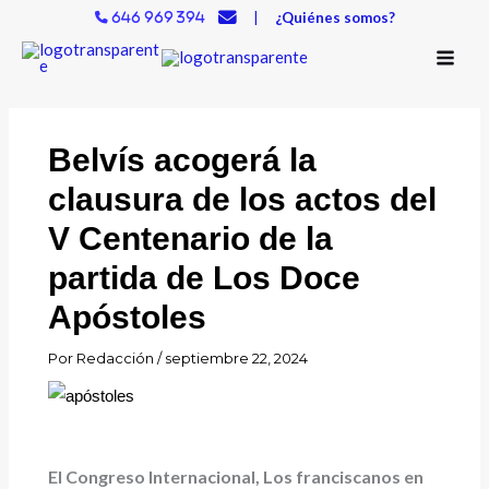
Ir
|
¿Quiénes somos?
646 969 394
al
contenido
Belvís acogerá la
clausura de los actos del
V Centenario de la
partida de Los Doce
Apóstoles
Por
Redacción
/
septiembre 22, 2024
El Congreso Internacional, Los franciscanos en