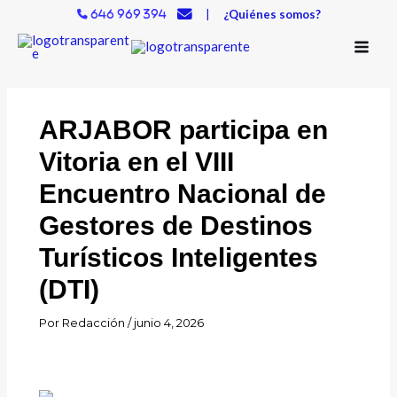
Ir
|
¿Quiénes somos?
646 969 394
al
contenido
ARJABOR participa en
Vitoria en el VIII
Encuentro Nacional de
Gestores de Destinos
Turísticos Inteligentes
(DTI)
Por
Redacción
/
junio 4, 2026