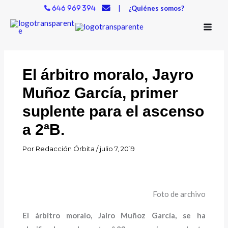
Ir
|
¿Quiénes somos?
646 969 394
al
contenido
El árbitro moralo, Jayro
Muñoz García, primer
suplente para el ascenso
a 2ªB.
Por
Redacción Órbita
/
julio 7, 2019
Foto de archivo
El árbitro moralo, Jairo Muñoz García, se ha