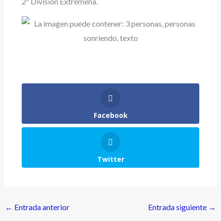
2ª División Extremeña.
Facebook
Twitter
←
Entrada anterior
Entrada siguiente
→