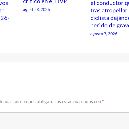
crítico en el HVP
ivos
el conductor q
ar
tras atropellar
agosto 8, 2026
026-
ciclista dejánd
herido de gra
agosto 7, 2026
icada.
Los campos obligatorios están marcados con
*