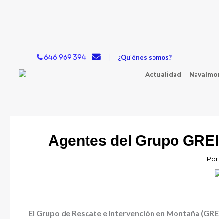
Ir
al
contenido
|
¿Quiénes somos?
646 969 394
Actualidad
Navalmor
Agentes del Grupo GREIM
Po
El Grupo de Rescate e Intervención en Montaña (GREIM