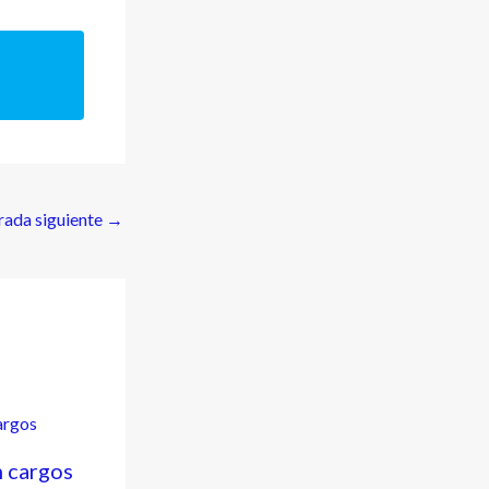
rada siguiente
→
n cargos