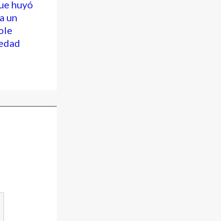
ue huyó
 a un
ole
vedad