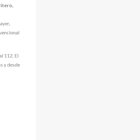
vitero,
ayer,
nvencional
l 112. El
os y desde