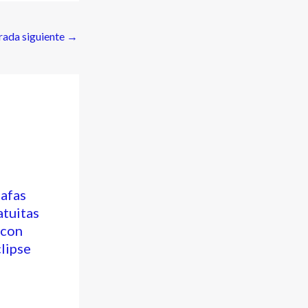
rada siguiente
→
gafas
atuitas
 con
clipse