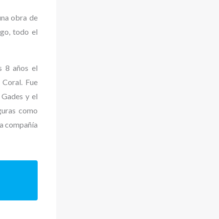
una obra de
go, todo el
 8 años el
 Coral. Fue
 Gades y el
iguras como
ia compañía