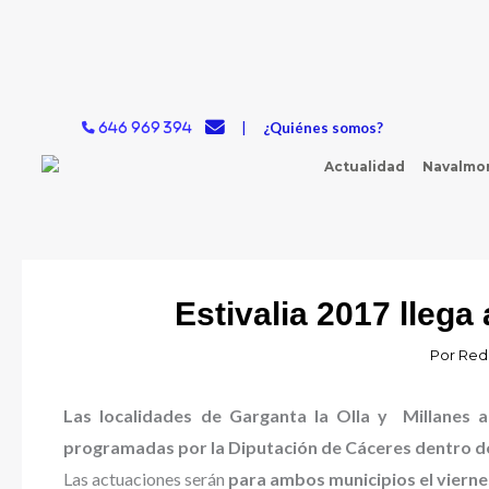
Ir
al
contenido
|
¿Quiénes somos?
646 969 394
Actualidad
Navalmor
Estivalia 2017 llega 
Por
Red
Las localidades de Garganta la Olla y Millanes 
programadas por la Diputación de Cáceres dentro de
Las actuaciones serán
para ambos municipios el vierne