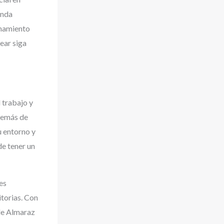
anda
onamiento
lear siga
l trabajo y
además de
u entorno y
de tener un
es
torias. Con
 de Almaraz