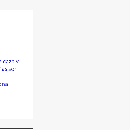
e caza y
ñas son
ona