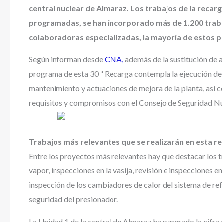
central nuclear de Almaraz. Los trabajos de la recarg
programadas, se han incorporado más de 1.200 trabaj
colaboradoras especializadas, la mayoría de estos p
Según informan desde
CNA,
además de la sustitución de a
programa de esta 30 ª Recarga contempla la ejecución de 
mantenimiento y actuaciones de mejora de la planta, así 
requisitos y compromisos con el Consejo de Seguridad Nu
Trabajos más relevantes que se realizarán en esta r
Entre los proyectos más relevantes hay que destacar los t
vapor, inspecciones en la vasija, revisión e inspecciones 
inspección de los cambiadores de calor del sistema de ref
seguridad del presionador.
La Unidad 1 de la central de Almaraz ha superado la cifra