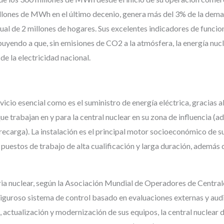
illones de MWh en el último decenio, genera más del 3% de la dem
nual de 2 millones de hogares. Sus excelentes indicadores de funci
ibuyendo a que, sin emisiones de CO2 a la atmósfera, la energía nuc
de la electricidad nacional.
rvicio esencial como es el suministro de energía eléctrica, gracias a
trabajan en y para la central nuclear en su zona de influencia (
recarga). La instalación es el principal motor socioeconómico de s
uestos de trabajo de alta cualificación y larga duración, además 
stria nuclear, según la Asociación Mundial de Operadores de Central
iguroso sistema de control basado en evaluaciones externas y audi
a, actualización y modernización de sus equipos, la central nuclear