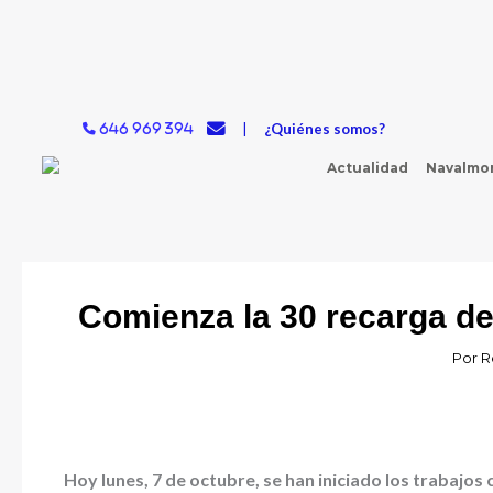
Ir
al
contenido
|
¿Quiénes somos?
646 969 394
Actualidad
Navalmor
Comienza la 30 recarga de
Por
R
Hoy lunes, 7 de octubre, se han iniciado los trabajos