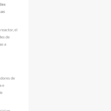
ades
sas
reactor, el
des de
as a
adores de
a e
de
cial en