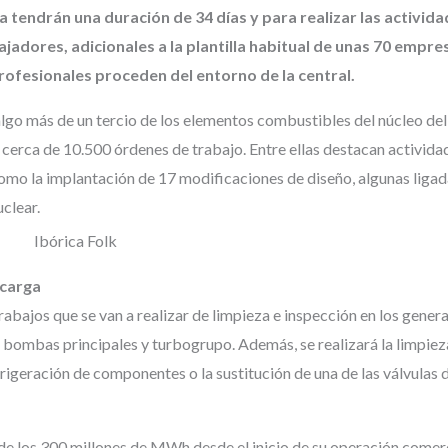
a tendrán una duración de 34 días y para realizar las activid
adores, adicionales a la plantilla habitual de unas 70 empre
rofesionales proceden del entorno de la central.
lgo más de un tercio de los elementos combustibles del núcleo del 
cerca de 10.500 órdenes de trabajo. Entre ellas destacan activida
como la implantación de 17 modificaciones de diseño, algunas ligad
clear.
ecarga
rabajos que se van a realizar de limpieza e inspección en los gener
en bombas principales y turbogrupo. Además, se realizará la limpiez
rigeración de componentes o la sustitución de una de las válvulas 
 de los 300 millones de MWh desde el inicio de su operación comer