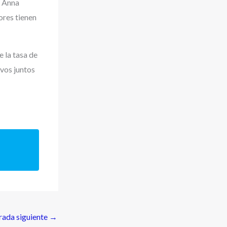
h Anna
ores tienen
 la tasa de
ivos juntos
rada siguiente
→